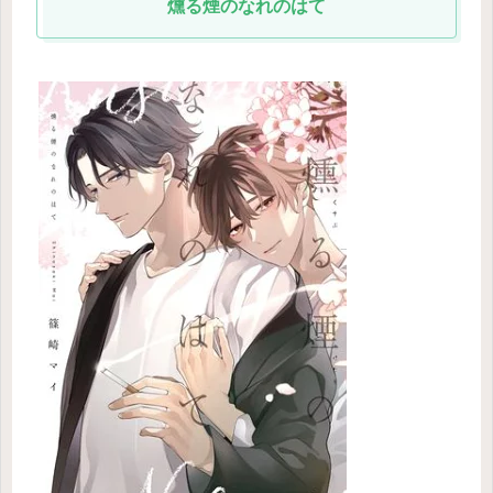
燻る煙のなれのはて