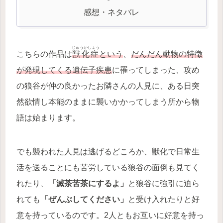
感想・ネタバレ
じゅうかしょう
こちらの作品は
獣化症
という
、
だんだん動物の特徴
が発現してくる遺伝子疾患
に罹ってしまった、攻め
の狼谷が仲の良かったお隣さんの人見に、ある日突
然欲情し本能のままに襲いかかってしまう所から物
語は始まります。
でも襲われた人見は逃げるどころか、獣化で日常生
活を送ることにも苦労している狼谷の面倒も見てく
れたり、
「滅茶苦茶にするよ」
と狼谷に強引に迫ら
れても
「ぜんぶしてください」
と受け入れたりと好
意を持っているのです。2人ともお互いに好意を持っ