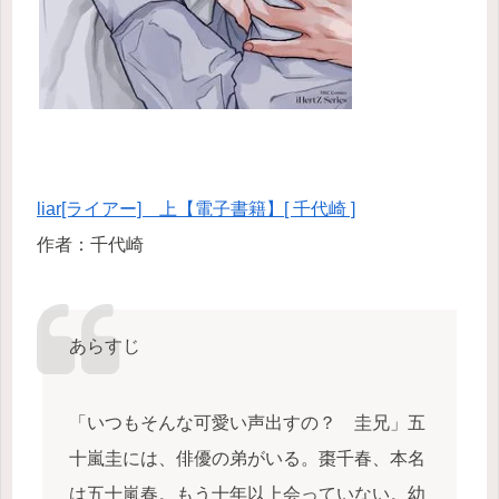
liar[ライアー] 上【電子書籍】[ 千代崎 ]
作者：千代崎
あらすじ
「いつもそんな可愛い声出すの？ 圭兄」五
十嵐圭には、俳優の弟がいる。棗千春、本名
は五十嵐春。もう十年以上会っていない。幼