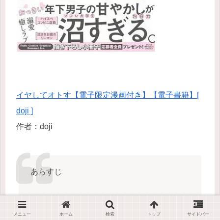
イヤしてオトす【電子限定漫画付き】【電子書籍】[
doji ]
作者：doji
あらすじ
おっきい年下男子の甘やかしが沼すぎる。セ
メニュー
ホーム
検索
トップ
サイドバー