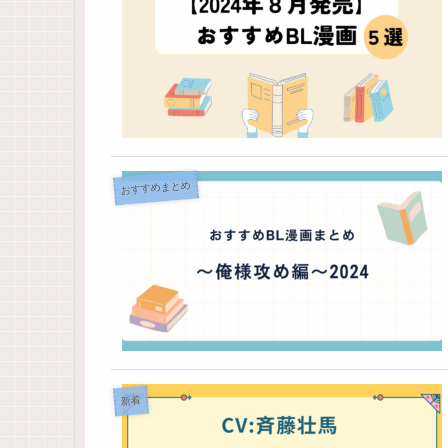
おすすめまとめ
新着