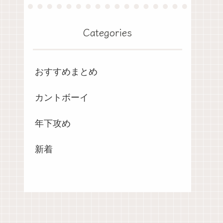
Categories
おすすめまとめ
カントボーイ
年下攻め
新着