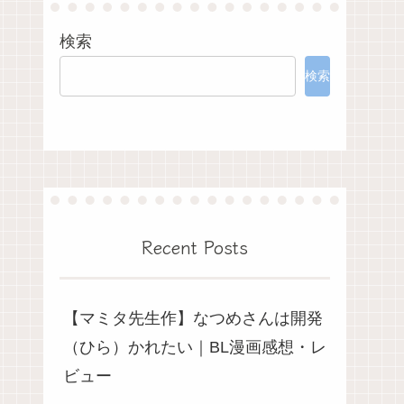
検索
検索
Recent Posts
【マミタ先生作】なつめさんは開発
（ひら）かれたい｜BL漫画感想・レ
ビュー