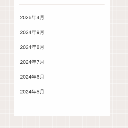
2026年4月
2024年9月
2024年8月
2024年7月
2024年6月
2024年5月