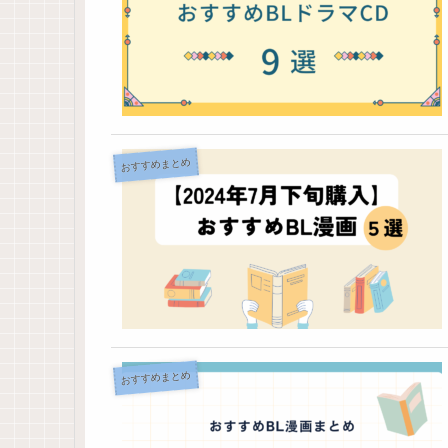
おすすめまとめ
おすすめまとめ