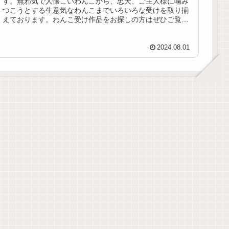
す。無邪気で人懐こいわんこから、忠犬、ご主人様に噛み
つこうとする生意気なわんこまでいろいろな受けを取り揃
えております。わんこ受け作品をお探しの方はぜひご覧く
ださいませ！
2024.08.01