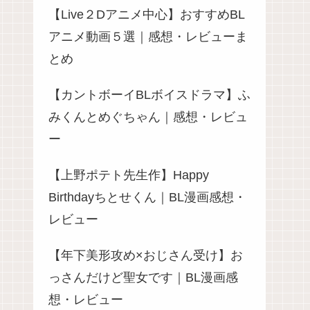
【Live２Dアニメ中心】おすすめBL
アニメ動画５選｜感想・レビューま
とめ
【カントボーイBLボイスドラマ】ふ
みくんとめぐちゃん｜感想・レビュ
ー
【上野ポテト先生作】Happy
Birthdayちとせくん｜BL漫画感想・
レビュー
【年下美形攻め×おじさん受け】お
っさんだけど聖女です｜BL漫画感
想・レビュー