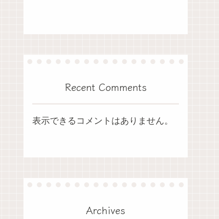
Recent Comments
表示できるコメントはありません。
Archives