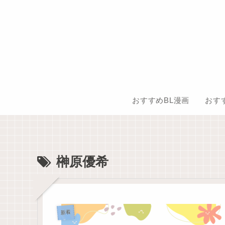
おすすめBL漫画
榊原優希
新着