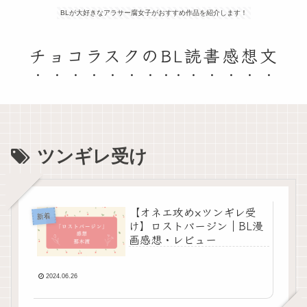
BLが大好きなアラサー腐女子がおすすめ作品を紹介します！
チョコラスクのBL読書感想文
ツンギレ受け
【オネエ攻め×ツンギレ受
新着
け】ロストバージン｜BL漫
画感想・レビュー
2024.06.26